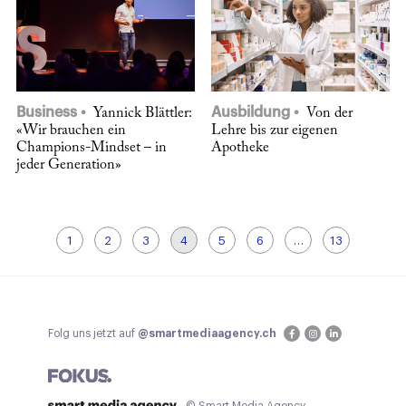
Business
Ausbildung
Yannick Blättler:
Von der
«Wir brauchen ein
Lehre bis zur eigenen
Champions-Mindset – in
Apotheke
jeder Generation»
1
2
3
4
5
6
…
13
Folg uns jetzt auf
@smartmediaagency.ch
© Smart Media Agency