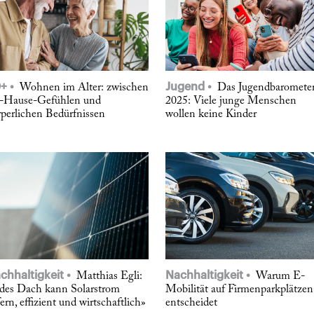
0+
Jugend
Wohnen im Alter: zwischen
Das Jugendbaromete
-Hause-Gefühlen und
2025: Viele junge Menschen
rperlichen Bedürfnissen
wollen keine Kinder
chhaltigkeit
Nachhaltigkeit
Matthias Egli:
Warum E-
edes Dach kann Solarstrom
Mobilität auf Firmenparkplätzen
fern, effizient und wirtschaftlich»
entscheidet