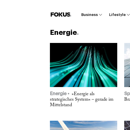
Business
Lifestyle
Energie
Energie
Sp
»Energie als
strategisches System« – gerade im
Br
Mittelstand