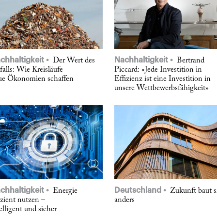
chhaltigkeit
Nachhaltigkeit
Der Wert des
Bertrand
alls: Wie Kreisläufe
Piccard: «Jede Investition in
ue Ökonomien schaffen
Effizienz ist eine Investition in
unsere Wettbewerbsfähigkeit»
chhaltigkeit
Deutschland
Energie
Zukunft baut s
izient nutzen –
anders
elligent und sicher