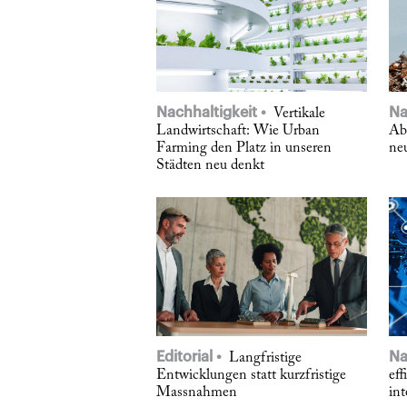
Nachhaltigkeit
Na
Vertikale
Landwirtschaft: Wie Urban
Abf
Farming den Platz in unseren
ne
Städten neu denkt
Editorial
Na
Langfristige
Entwicklungen statt kurzfristige
eff
Massnahmen
int