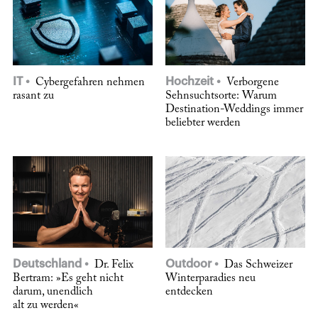
IT
Hochzeit
Cybergefahren nehmen
Verborgene
rasant zu
Sehnsuchtsorte: Warum
Destination-Weddings immer
beliebter werden
Deutschland
Outdoor
Dr. Felix
Das Schweizer
Bertram: »Es geht nicht
Winterparadies neu
darum, unendlich
entdecken
alt zu werden«