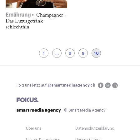
Ernährung
Champagner –
Das Luxusgetränk
schlechthin
1
…
8
9
10
Folg uns jetzt auf
@smartmediaagency.ch
© Smart Media Agency
Über uns
Datenschutzerklärung
Unsere Kampagnen
Unsere Partner