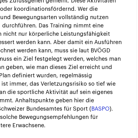
ges Zufussgehen gemeint. Diese Aktivitäten
 oder koordinationsfördernd. Wer die
t- und Bewegungsarten vollständig nutzen
g durchführen. Das Training nimmt eine
 nicht nur körperliche Leistungsfähigkeit
essert werden kann. Aber damit ein Ausführen
zeichnet werden kann, muss sie laut BVÖGD
 muss ein Ziel festgelegt werden, welches man
lan geben, wie man dieses Ziel erreicht und
 Plan definiert wurden, regelmässig
ist immer, das Verletzungsrisiko so tief wie
n die sportliche Aktivität auf sein eigenes
immt. Anhaltspunkte geben hier die
hweizer Bundesamtes für Sport (
BASPO
).
n solche Bewegungsempfehlungen für
ltere Erwachsene.