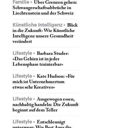
Familie
Über Grenzen gehen:
Schwangerschaftsabbrüche in
Liechtenstein und der Schweiz
Künstliche Intelligenz
Blick
in die Zukunft: Wie Künstliche
Intelligenz unsere Gesundheit
verändert
Lifestyle
Barbara Studer:
«Das Gehirn ist in jeder
Lebensphase trainierbar»
Lifestyle
Kate Hudson: «Für
mich ist Unternehmertum
etwas sehr Kreatives»
Lifestyle
Ausgewogen essen,
nachhaltig handeln: Die Zukunft
beginnt auf dem Teller
Lifestyle
Entschleunigt
unterwegs: Wie Best Ager die