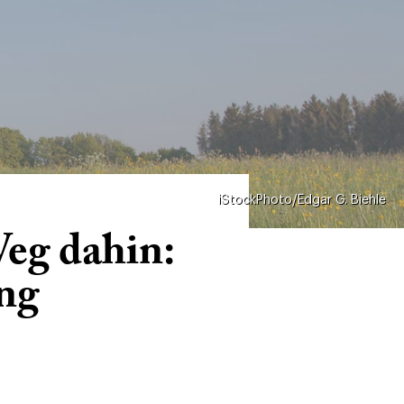
iStockPhoto/Edgar G. Biehle
eg dahin:
ng