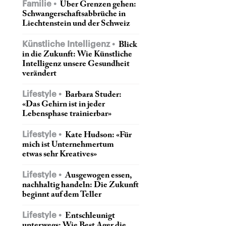
Familie
Über Grenzen gehen:
Schwangerschaftsabbrüche in
Liechtenstein und der Schweiz
Künstliche Intelligenz
Blick
in die Zukunft: Wie Künstliche
Intelligenz unsere Gesundheit
verändert
Lifestyle
Barbara Studer:
«Das Gehirn ist in jeder
Lebensphase trainierbar»
Lifestyle
Kate Hudson: «Für
mich ist Unternehmertum
etwas sehr Kreatives»
Lifestyle
Ausgewogen essen,
nachhaltig handeln: Die Zukunft
beginnt auf dem Teller
Lifestyle
Entschleunigt
unterwegs: Wie Best Ager die