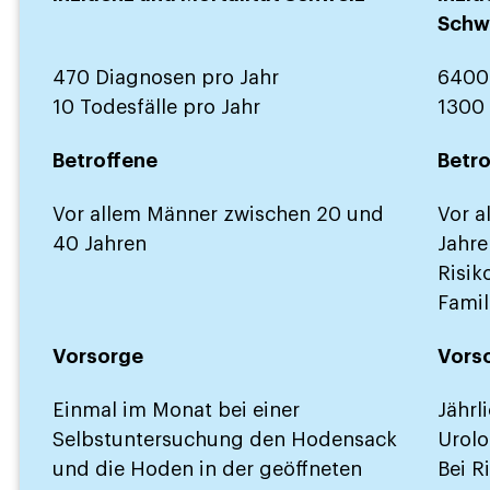
Schw
470 Diagnosen pro Jahr
6400 
10 Todesfälle pro Jahr
1300 
Betroffene
Betro
Vor allem Männer zwischen 20 und
Vor a
40 Jahren
Jahre
Risik
Famil
Vorsorge
Vors
Einmal im Monat bei einer
Jährl
Selbstuntersuchung den Hodensack
Urol
und die Hoden in der geöffneten
Bei R