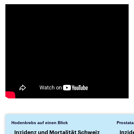
Hodenkrebs auf einen Blick
Prostata
Inzidenz und Mortalität Schweiz
Inzid