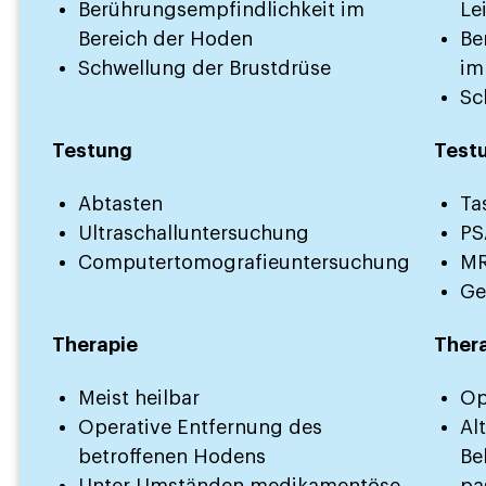
Berührungsempfindlichkeit im
Le
Bereich der Hoden
Be
Schwellung der Brustdrüse
im
Sc
Testung
Test
Abtasten
Ta
Ultraschalluntersuchung
PS
Computertomografieuntersuchung
MR
Ge
Therapie
Ther
Meist heilbar
Op
Operative Entfernung des
Al
betroffenen Hodens
Be