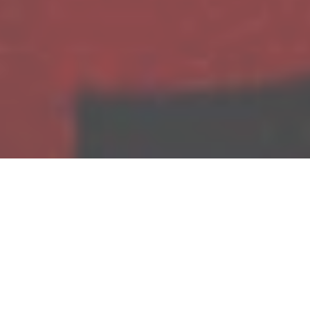
Der Mann, den alle «Spartacus» nennen, ist
längst mehr als ein ehemaliger Radprofi: Er
baut mit
Tudor Pro Cycling
ein Team auf,
schickt Hobbyfahrer:innen auf seine
Lieblingsrouten und bringt Kindern bei, warum
zwei Räder die Welt verändern können. Im
Gespräch spricht er über den Schweizer