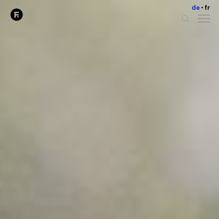
de
fr