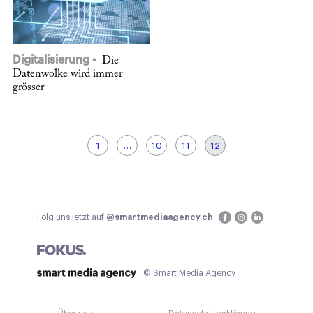
Digitalisierung
Die
Datenwolke wird immer
grösser
1
…
10
11
12
Folg uns jetzt auf
@smartmediaagency.ch
© Smart Media Agency