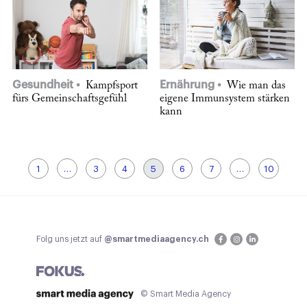
Gesundheit
Ernährung
Kampfsport
Wie man das
fürs Gemeinschaftsgefühl
eigene Immunsystem stärken
kann
1
…
3
4
5
6
7
…
10
Folg uns jetzt auf
@smartmediaagency.ch
© Smart Media Agency