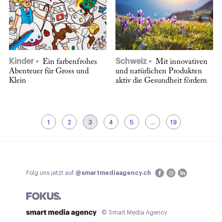
Kinder
Schweiz
Ein farbenfrohes
Mit innovativen
Abenteuer für Gross und
und natürlichen Produkten
Klein
aktiv die Gesundheit fördern
1
2
3
4
5
…
19
Folg uns jetzt auf
@smartmediaagency.ch
© Smart Media Agency