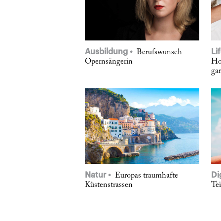
Ausbildung
Li
Berufswunsch
Opernsängerin
Ho
gar
Natur
Di
Europas traumhafte
Küstenstrassen
Te