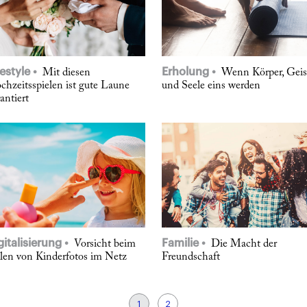
festyle
Erholung
Mit diesen
Wenn Körper, Geis
chzeitsspielen ist gute Laune
und Seele eins werden
antiert
gitalisierung
Familie
Vorsicht beim
Die Macht der
ilen von Kinderfotos im Netz
Freundschaft
1
2