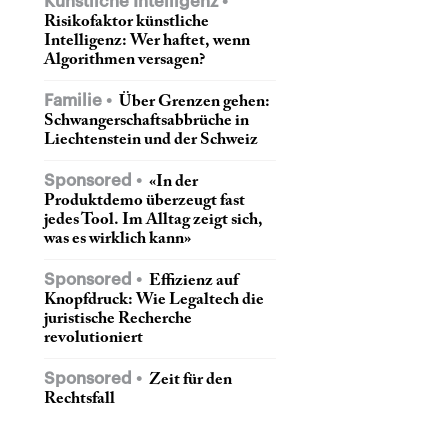
Künstliche Intelligenz
Risikofaktor künstliche
Intelligenz: Wer haftet, wenn
Algorithmen versagen?
Familie
Über Grenzen gehen:
Schwangerschaftsabbrüche in
Liechtenstein und der Schweiz
Sponsored
«In der
Produktdemo überzeugt fast
jedes Tool. Im Alltag zeigt sich,
was es wirklich kann»
Sponsored
Effizienz auf
Knopfdruck: Wie Legaltech die
juristische Recherche
revolutioniert
Sponsored
Zeit für den
Rechtsfall