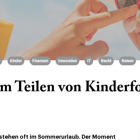
Kinder
Finanzen
Innovation
IT
Recht
Reisen
im Teilen von Kinderf
tstehen oft im Sommerurlaub. Der Moment