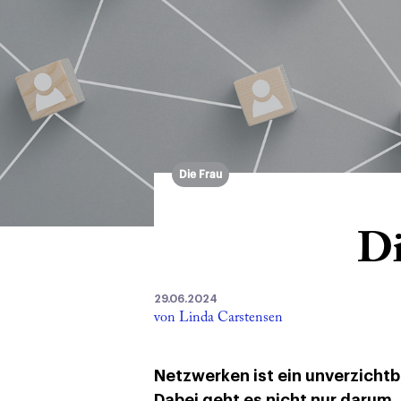
Die Frau
Di
29.06.2024
von Linda Carstensen
Netzwerken ist ein unverzichtba
Dabei geht es nicht nur darum,