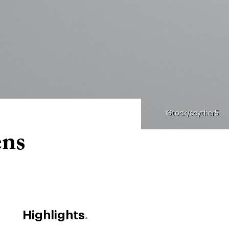
iStock/scyther5
ens
Highlights