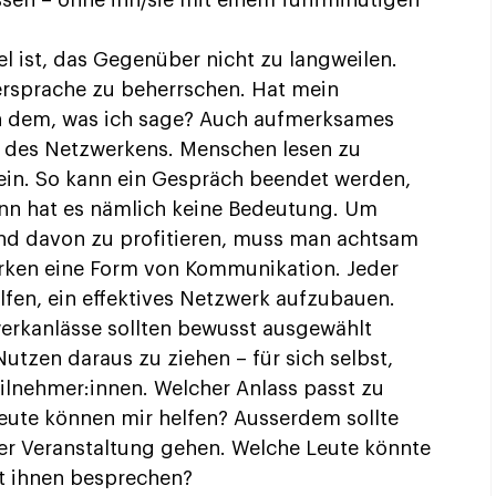
en – ohne ihn/sie mit einem fünfminütigen
el ist, das Gegenüber nicht zu langweilen.
persprache zu beherrschen. Hat mein
n dem, was ich sage? Auch aufmerksames
il des Netzwerkens. Menschen lesen zu
sein. So kann ein Gespräch beendet werden,
nn hat es nämlich keine Bedeutung. Um
und davon zu profitieren, muss man achtsam
erken eine Form von Kommunikation. Jeder
fen, ein effektives Netzwerk aufzubauen.
erkanlässe sollten bewusst ausgewählt
tzen daraus zu ziehen – für sich selbst,
eilnehmer:innen. Welcher Anlass passt zu
ute können mir helfen? Ausserdem sollte
ner Veranstaltung gehen. Welche Leute könnte
mit ihnen besprechen?