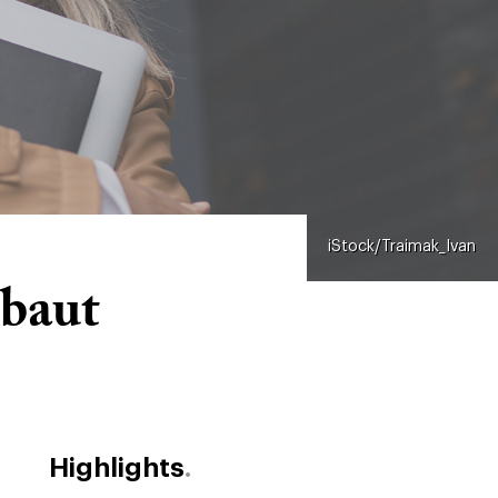
iStock/Traimak_Ivan
baut
Highlights