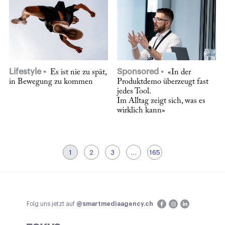
Lifestyle
Sponsored
Es ist nie zu spät,
«In der
in Bewegung zu kommen
Produktdemo überzeugt fast
jedes Tool.
Im Alltag zeigt sich, was es
wirklich kann»
1
2
3
…
165
Folg uns jetzt auf
@smartmediaagency.ch