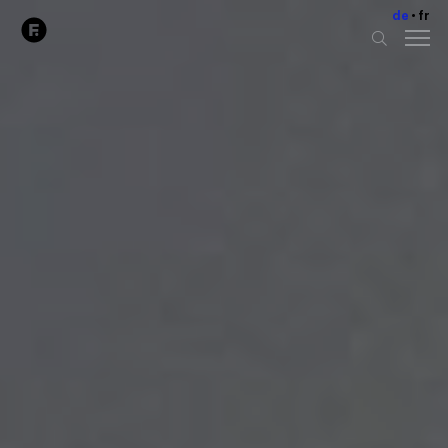
de
fr