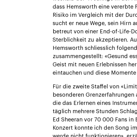
dass Hemsworth eine vererbte P
Risiko im Vergleich mit der Du
sucht er neue Wege, sein Hirn au
betreut von einer End-of-Life-D
Sterblichkeit zu akzeptieren. Au
Hemsworth schliesslich folgend
zusammengestellt: «Gesund ess
Geist mit neuen Erlebnissen he
eintauchen und diese Momente m
Für die zweite Staffel von «Limi
besonderen Grenzerfahrungen a
die das Erlernen eines Instrumen
täglich mehrere Stunden Schlagz
Ed Sheeran vor 70 000 Fans in 
Konzert konnte ich den Song im
werde nicht funktionieren», er