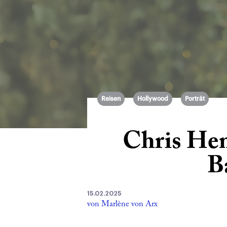
Reisen
Hollywood
Porträt
Chris Hem
B
15.02.2025
von Marlène von Arx