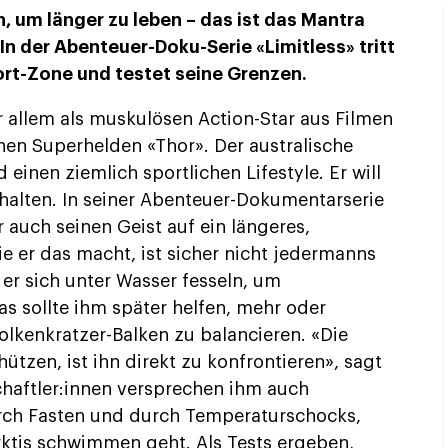
, um länger zu leben – das ist das Mantra
In der Abenteuer-Doku-Serie «Limitless» tritt
ort-Zone und testet seine Grenzen.
allem als muskulösen Action-Star aus Filmen
chen Superhelden «Thor». Der australische
einen ziemlich sportlichen Lifestyle. Er will
t halten. In seiner Abenteuer-Dokumentarserie
 auch seinen Geist auf ein längeres,
 er das macht, ist sicher nicht jedermanns
s er sich unter Wasser fesseln, um
as sollte ihm später helfen, mehr oder
lkenkratzer-Balken zu balancieren. «Die
hützen, ist ihn direkt zu konfrontieren», sagt
chaftler:innen versprechen ihm auch
urch Fasten und durch Temperaturschocks,
rktis schwimmen geht. Als Tests ergeben,