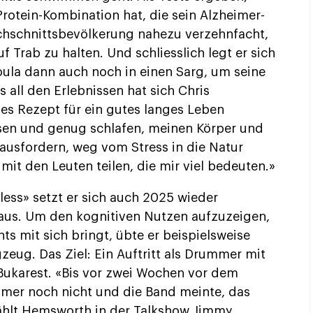
rotein-Kombination hat, die sein Alzheimer-
rchschnittsbevölkerung nahezu verzehnfacht,
f Trab zu halten. Und schliesslich legt er sich
oula dann auch noch in einen Sarg, um seine
s all den Erlebnissen hat sich Chris
es Rezept für ein gutes langes Leben
en und genug schlafen, meinen Körper und
rausfordern, weg vom Stress in die Natur
it den Leuten teilen, die mir viel bedeuten.»
tless» setzt er sich auch 2025 wieder
us. Um den kognitiven Nutzen aufzuzeigen,
ts mit sich bringt, übte er beispielsweise
eug. Das Ziel: Ein Auftritt als Drummer mit
Bukarest. «Bis vor zwei Wochen vor dem
mer noch nicht und die Band meinte, das
zählt Hemsworth in der Talkshow Jimmy