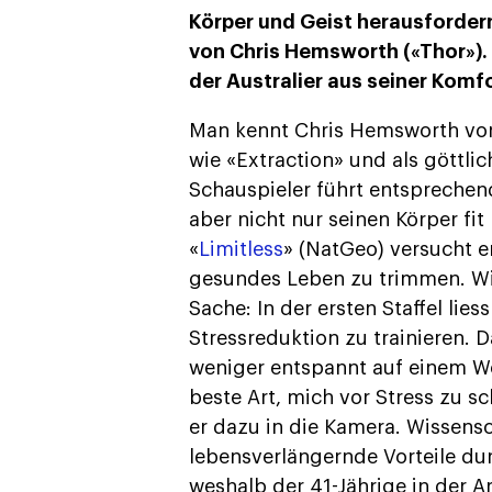
Körper und Geist herausfordern
von Chris Hemsworth («Thor»).
der Australier aus seiner Komf
Man kennt Chris Hemsworth vor 
wie «Extraction» und als göttli
Schauspieler führt entsprechend 
aber nicht nur seinen Körper fi
«
Limitless
» (NatGeo) versucht er
gesundes Leben zu trimmen. Wie
Sache: In der ersten Staffel lies
Stressreduktion zu trainieren. D
weniger entspannt auf einem Wo
beste Art, mich vor Stress zu sc
er dazu in die Kamera. Wissens
lebensverlängernde Vorteile d
weshalb der 41-Jährige in der A