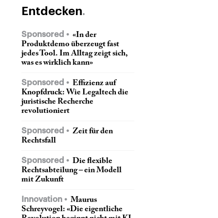
Entdecken
Sponsored
«In der
Produktdemo überzeugt fast
jedes Tool. Im Alltag zeigt sich,
was es wirklich kann»
Sponsored
Effizienz auf
Knopfdruck: Wie Legaltech die
juristische Recherche
revolutioniert
Sponsored
Zeit für den
Rechtsfall
Sponsored
Die flexible
Rechtsabteilung – ein Modell
mit Zukunft
Innovation
Maurus
Schreyvogel: «Die eigentliche