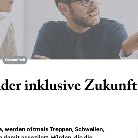
Gesundheit
der inklusive Zukunft 
ede, werden oftmals Treppen, Schwellen,
damit assoziiert. Hürden, die die