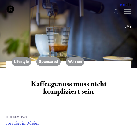
de
fr
zVg
Lifestyle
Sponsored
Wohnen
Kaffeegenuss muss nicht
kompliziert sein
09.03.2023
von Kevin Meier