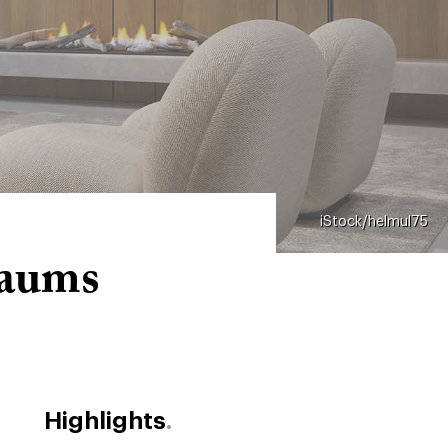
iStock/helmul75
raums
Highlights