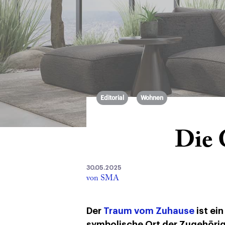
Editorial
Wohnen
Die 
30.05.2025
von SMA
Der
Traum vom Zuhause
ist ein
symbolische Ort der Zugehörig