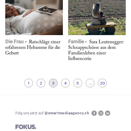
Die Frau
Familie
Ratschläge einer
Sara Leutenegger:
erfahrenen Hebamme für die
Schnappschüsse aus dem
Geburt
Familienleben einer
Influencerin
1
2
3
4
5
…
20
Folg uns jetzt auf
@smartmediaagency.ch