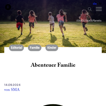
de
fr
iStock/StockPlanets
Editorial
Familie
Kinder
Abenteuer Familie
14.09.2024
von SMA