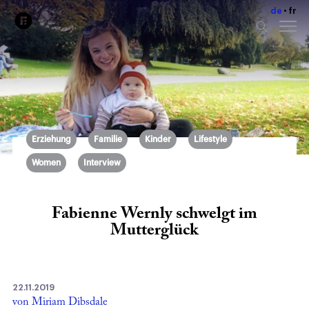
de
fr
Erziehung
Familie
Kinder
Lifestyle
Women
Interview
Fabienne Wernly schwelgt im
Mutterglück
22.11.2019
von Miriam Dibsdale