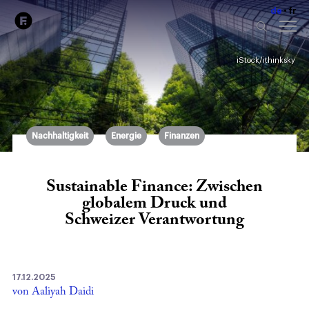
de
fr
iStock/ithinksky
Nachhaltigkeit
Energie
Finanzen
Sustainable Finance: Zwischen
globalem Druck und
Schweizer Verantwortung
17.12.2025
von Aaliyah Daidi