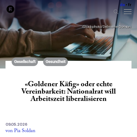
de
fr
iStockphoto/Delmaine Donson
Gesellschaft
Gesundheit
«Goldener Käfig» oder echte
Vereinbarkeit: Nationalrat will
Arbeitszeit liberalisieren
09.05.2026
von Pia Soldan