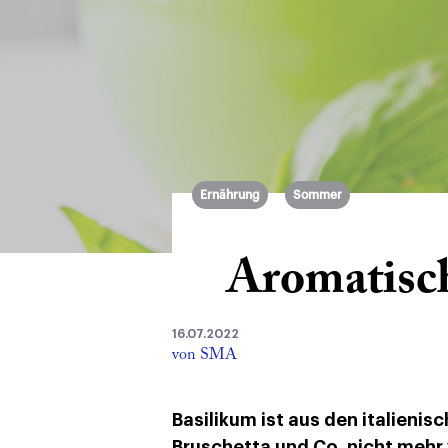
Ernährung
Sommer
Aromatisc
16.07.2022
von SMA
Basilikum ist aus den italienis
Bruschetta und Co. nicht mehr