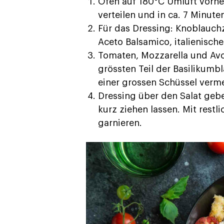
Ofen auf 180°C Umluft vorhei
verteilen und in ca. 7 Minut
Für das Dressing: Knoblauchz
Aceto Balsamico, italienisch
Tomaten, Mozzarella und Avo
grössten Teil der Basilikumbl
einer grossen Schüssel verm
Dressing über den Salat geb
kurz ziehen lassen. Mit rest
garnieren.