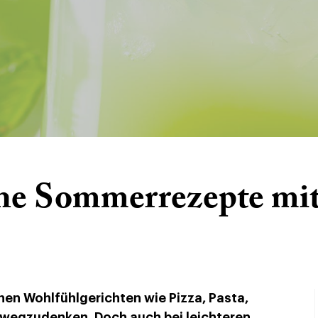
he Sommerrezepte mit
chen Wohlfühlgerichten wie Pizza, Pasta,
 wegzudenken. Doch auch bei leichteren