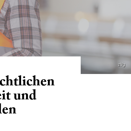
zVg
chtlichen
it und
len