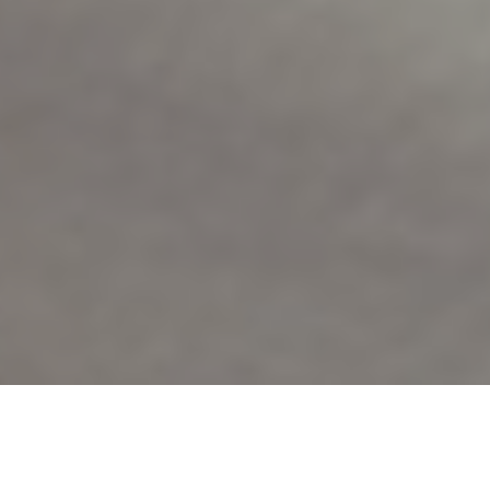
Der renommierte HNO-Mediziner,
Klinikmanager und KI-Pionier Prof. Dr. Jochen
A. Werner verfügt über 40 Jahre Erfahrung im