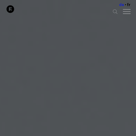
de
fr