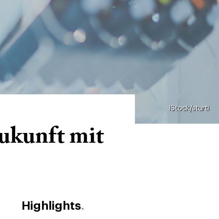
iStock/sturti
ukunft mit
Highlights