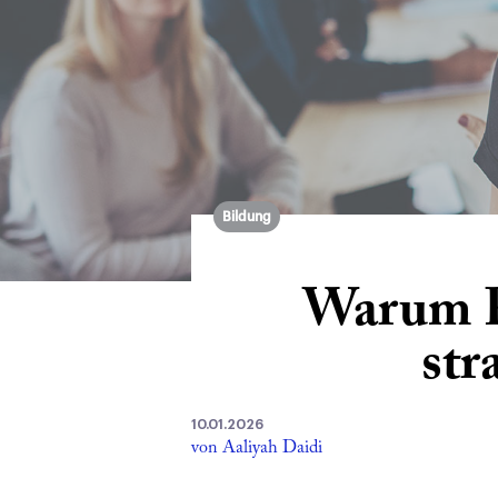
Bildung
Warum P
str
10.01.2026
von Aaliyah Daidi