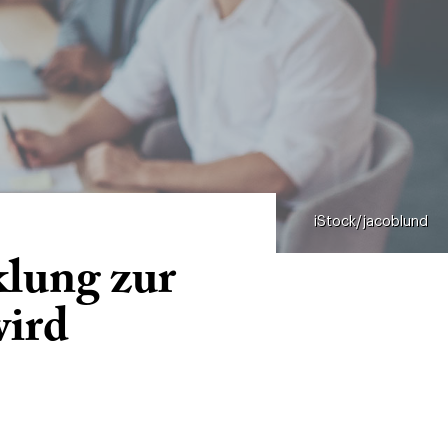
iStock/jacoblund
lung zur
wird