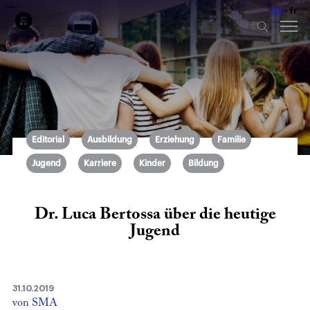
de
fr
Editorial
Ausbildung
Erziehung
Familie
Jugend
Karriere
Kinder
Bildung
Dr. Luca Bertossa über die heutige
Jugend
31.10.2019
von SMA