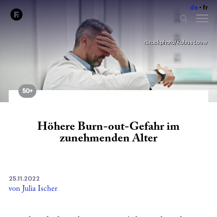
de
fr
iStockphoto/Kobus Louw
50+
Höhere Burn-out-Gefahr im
zunehmenden Alter
25.11.2022
von Julia Ischer