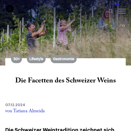
de
fr
zVg
50+
Lifestyle
Gastronomie
Die Facetten des Schweizer Weins
07.12.2024
von Tatiana Almeida
Die Schweizer Weintradition zeichnet sich