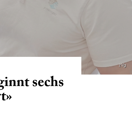
zVg
ginnt sechs
t»