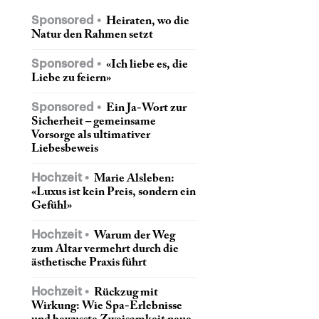
Sponsored
Heiraten, wo die
Natur den Rahmen setzt
Sponsored
«Ich liebe es, die
Liebe zu feiern»
Sponsored
Ein Ja-Wort zur
Sicherheit – gemeinsame
Vorsorge als ultimativer
Liebesbeweis
Hochzeit
Marie Alsleben:
«Luxus ist kein Preis, sondern ein
Gefühl»
Hochzeit
Warum der Weg
zum Altar vermehrt durch die
ästhetische Praxis führt
Hochzeit
Rückzug mit
Wirkung: Wie Spa-Erlebnisse