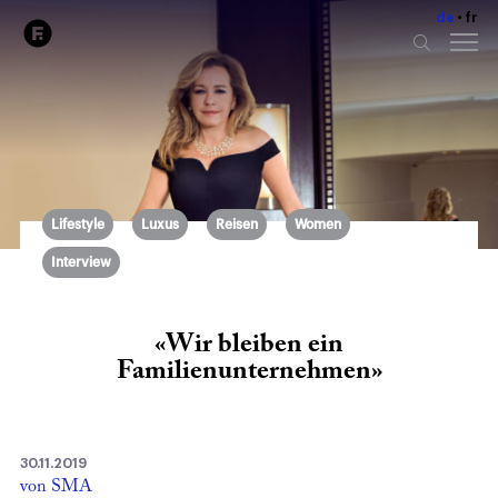
de
fr
Lifestyle
Luxus
Reisen
Women
Interview
«Wir bleiben ein
Familienunternehmen»
30.11.2019
von SMA