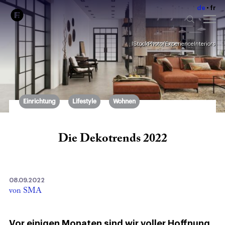
de
fr
IStockPhoto/ExperienceInteriors
Einrichtung
Lifestyle
Wohnen
Die Dekotrends 2022
08.09.2022
von SMA
Vor einigen Monaten sind wir voller Hoffnung