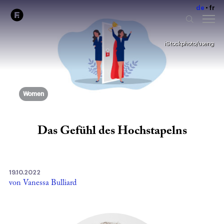
de
fr
iStockphoto/useng
Women
Das Gefühl des Hochstapelns
19.10.2022
von Vanessa Bulliard