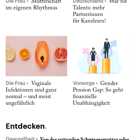
Die Frau
Mutterschaft
Deutschland
War for
im eigenen Rhythmus
Talents: mehr
Partnerinnen
für Kanzleien!
Die Frau
Vaginale
Vorsorge
Gender
Infektionen sind ganz
Pension Gap: So geht
normal – und meist
finanzielle
ungefährlich
Unabhängigkeit
Entdecken
Gesundheit
Von der rettenden Schwiegermutter oder