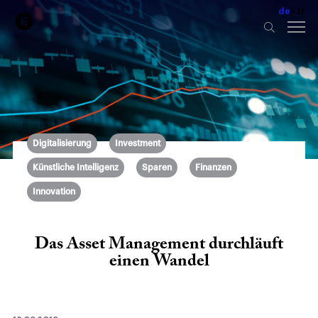
de
fr
Digitalisierung
Investment
Künstliche Intelligenz
Sparen
Finanzen
Innovation
Das Asset Management durchläuft
einen Wandel