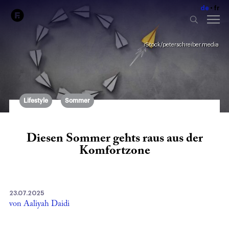
de
fr
iStock/peterschreiber.media
Lifestyle
Sommer
Diesen Sommer gehts raus aus der
Komfortzone
23.07.2025
von Aaliyah Daidi