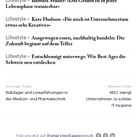
Lifestyle
Barbara Studer: «Das Gehirn ist in jeder
Lebensphase trainierbar»
Lifestyle
Kate Hudson: «Für mich ist Unternehmertum
etwas sehr Kreatives»
Lifestyle
Ausgewogen essen, nachhaltig handeln: Die
Zukunft beginnt auf dem Teller
Lifestyle
Entschleunigt unterwegs: Wie Best Ager die
Schweiz neu entdecken
Vorheriger Artikel
Nächster Artikel
Wälzlager und Linearführungen in
NIS2 zwingt
der Medizin- und Pharmatechnik
Unternehmen zu solider
IT-Hygiene
Folg uns jetzt auf
@smartmediaagency.ch